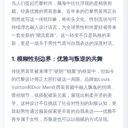
当人们提起巴黎时尚，脑海中往往浮现的是精致剪
裁、经典优雅的男装形象。近年来的巴黎男装周正在
悄然改写这一传统印象，将街头文化、性别流动与可
持续理念融入设计语言，为全球男性时尚爱好者带来
一套全新的“潮流套路”。这一转变不仅是风格的革
新，更是一场关于男性气质与自我表达的深度对话。
1. 模糊性别边界：优雅与叛逆的共舞
传统男装常被束缚于“硬朗”“稳重”的框架中，但如今
的巴黎设计师正大胆打破这一局限。品牌如Louis
Vuitton和Dior Men在西装剪裁中融入飘逸的丝绸、
蕾丝细节，或搭配裙装元素，展现出刚柔并济的美
学。这种设计不仅挑战了社会对性别的刻板认知，更
鼓励男性通过服装探索更丰富的自我表达——优雅不
再专属于女性，而叛逆也可以以细腻的方式呈现。