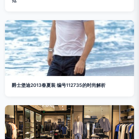
范
爵士堡迪2013春夏装 编号112735的时尚解析