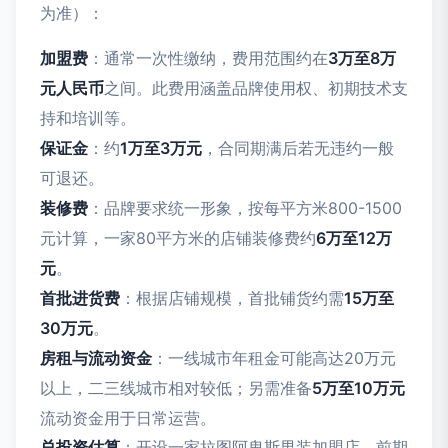
为准）：
加盟费
：通常一次性缴纳，费用范围约在
3万至8万
元人民币
之间。此费用涵盖品牌使用权、初期技术支
持和培训等。
保证金
：约
1万至3万元
，合同期满后若无违约一般
可退还。
装修费
：品牌要求统一形象，按每平方米800-1500
元计算，一家80平方米的店铺装修费约
6万至12万
元
。
首批进货费
：根据店铺规模，首批铺货约需
15万至
30万元
。
房租与流动资金
：一线城市年租金可能高达20万元
以上，二三线城市相对较低；另需准备
5万至10万元
流动资金用于日常运营。
总投资估算
：开设一家拉图阿卑斯男装加盟店，前期