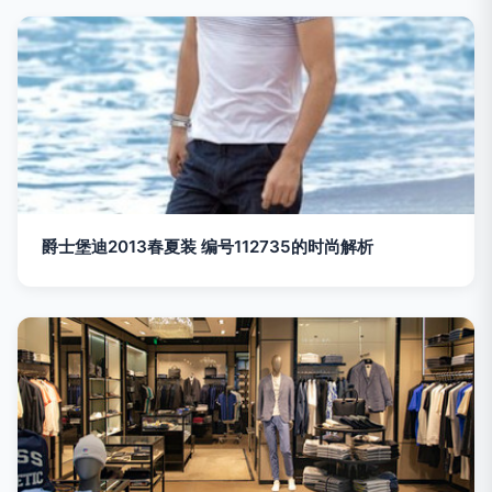
爵士堡迪2013春夏装 编号112735的时尚解析