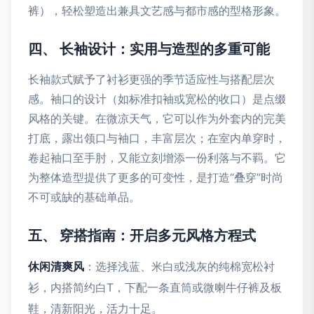
裤），轻松塑造出兼具文艺感与都市感的型格形象。
四、 长袖设计：实用与造型的多重可能
长袖款式赋予了衬衫更强的季节适应性与搭配层次
感。袖口的设计（如标准扣袖或宽松的收口）是点缀
风格的关键。在微凉天气，它可以作为外套内的完美
打底，露出领口与袖口，丰富层次；在室内单穿时，
卷起袖口至手肘，又能立刻增添一份利落与不羁。它
为整体造型提供了更多的可变性，是打造“叠穿”时尚
不可或缺的基础单品。
五、 穿搭指南：开启多元风格方程式
休闲清爽风
：选择浅蓝、米白或浅灰的纯棉宽松衬
衫，内搭简约白T，下配一条直筒或微喇牛仔裤及板
鞋，清新阳光，活力十足。