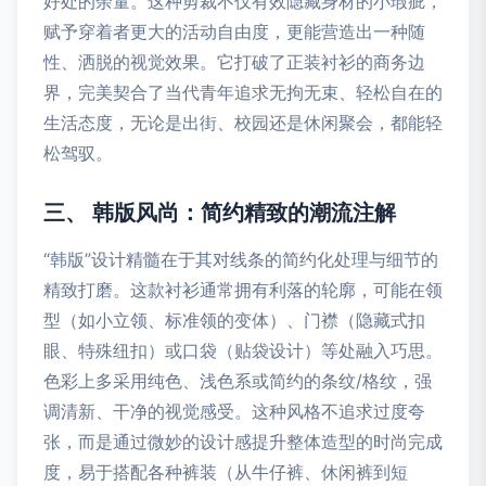
好处的余量。这种剪裁不仅有效隐藏身材的小瑕疵，
赋予穿着者更大的活动自由度，更能营造出一种随
性、洒脱的视觉效果。它打破了正装衬衫的商务边
界，完美契合了当代青年追求无拘无束、轻松自在的
生活态度，无论是出街、校园还是休闲聚会，都能轻
松驾驭。
三、 韩版风尚：简约精致的潮流注解
“韩版”设计精髓在于其对线条的简约化处理与细节的
精致打磨。这款衬衫通常拥有利落的轮廓，可能在领
型（如小立领、标准领的变体）、门襟（隐藏式扣
眼、特殊纽扣）或口袋（贴袋设计）等处融入巧思。
色彩上多采用纯色、浅色系或简约的条纹/格纹，强
调清新、干净的视觉感受。这种风格不追求过度夸
张，而是通过微妙的设计感提升整体造型的时尚完成
度，易于搭配各种裤装（从牛仔裤、休闲裤到短