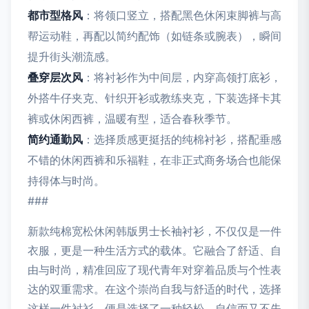
都市型格风
：将领口竖立，搭配黑色休闲束脚裤与高
帮运动鞋，再配以简约配饰（如链条或腕表），瞬间
提升街头潮流感。
叠穿层次风
：将衬衫作为中间层，内穿高领打底衫，
外搭牛仔夹克、针织开衫或教练夹克，下装选择卡其
裤或休闲西裤，温暖有型，适合春秋季节。
简约通勤风
：选择质感更挺括的纯棉衬衫，搭配垂感
不错的休闲西裤和乐福鞋，在非正式商务场合也能保
持得体与时尚。
###
新款纯棉宽松休闲韩版男士长袖衬衫，不仅仅是一件
衣服，更是一种生活方式的载体。它融合了舒适、自
由与时尚，精准回应了现代青年对穿着品质与个性表
达的双重需求。在这个崇尚自我与舒适的时代，选择
这样一件衬衫，便是选择了一种轻松、自信而又不失