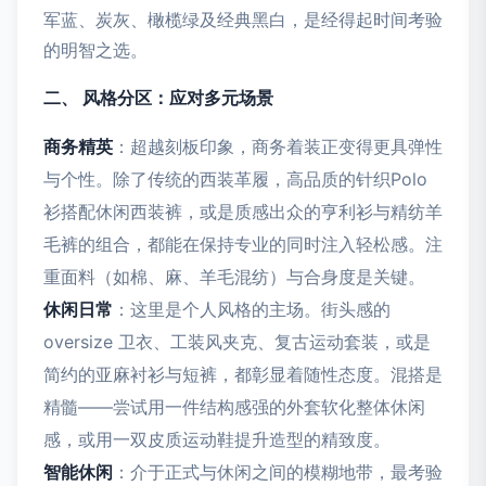
军蓝、炭灰、橄榄绿及经典黑白，是经得起时间考验
的明智之选。
二、 风格分区：应对多元场景
商务精英
：超越刻板印象，商务着装正变得更具弹性
与个性。除了传统的西装革履，高品质的针织Polo
衫搭配休闲西装裤，或是质感出众的亨利衫与精纺羊
毛裤的组合，都能在保持专业的同时注入轻松感。注
重面料（如棉、麻、羊毛混纺）与合身度是关键。
休闲日常
：这里是个人风格的主场。街头感的
oversize 卫衣、工装风夹克、复古运动套装，或是
简约的亚麻衬衫与短裤，都彰显着随性态度。混搭是
精髓——尝试用一件结构感强的外套软化整体休闲
感，或用一双皮质运动鞋提升造型的精致度。
智能休闲
：介于正式与休闲之间的模糊地带，最考验