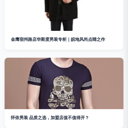
金鹰宿州路店华斯度男装专柜｜皖地风尚点睛之作
怀依男装 品质之选，加盟店值不值得开？